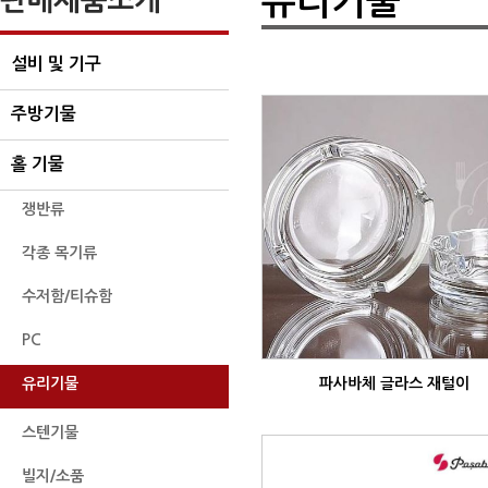
유리기물
설비 및 기구
주방기물
홀 기물
쟁반류
각종 목기류
수저함/티슈함
PC
유리기물
파사바체 글라스 재털이
스텐기물
빌지/소품