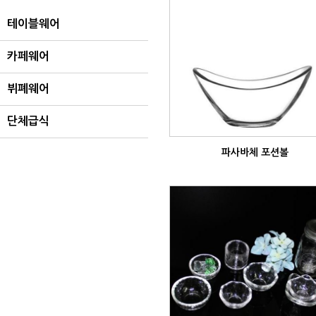
테이블웨어
카페웨어
뷔폐웨어
단체급식
파사바체 포션볼